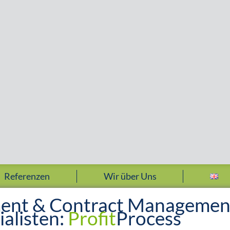
Referenzen
Wir über Uns
ent & Contract Managemen
ialisten:
Profit
Process