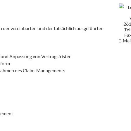
261
ich der vereinbarten und der tatsächlich ausgeführten
Tel
Fa
E-Mai
 und Anpassung von Vertragsfristen
nform
 Rahmen des Claim-Managements
gement